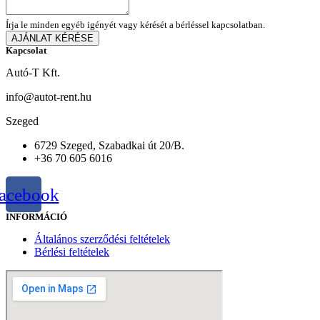
Írja le minden egyéb igényét vagy kérését a bérléssel kapcsolatban.
AJÁNLAT KÉRÉSE
Kapcsolat
Autó-T Kft.
info@autot-rent.hu
Szeged
6729 Szeged, Szabadkai út 20/B.
+36 70 605 6016
acebook
INFORMÁCIÓ
Általános szerződési feltételek
Bérlési feltételek