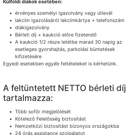
Külföldi diákok esetében:
érvényes személyi igazolvány vagy útlevél
lakcím igazolásáról lakcímkártya + telefonszám
diákigazolvány
Bérleti díj + kaukció előre fizetendő
A kaukció 1/2 része letétbe marad 30 napig az
esetleges gyorshajtás, parkolási büntetések
kifizetésére
Egyedi esetekben egyéb feltételeket is kérhetünk.
A feltüntetett NETTO bérleti díj
tartalmazza:
Több sofőr megjelölését
Kötelező Felelősség biztosítást
Nemzetközi biztosítást bizonyos országokba
24 órás assistance szolgálatot