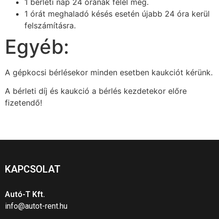
1 bérleti nap 24 órának felel meg.
1 órát meghaladó késés esetén újabb 24 óra kerül
felszámításra.
Egyéb:
A gépkocsi bérlésekor minden esetben kaukciót kérünk.
A bérleti díj és kaukció a bérlés kezdetekor előre
fizetendő!
KAPCSOLAT
Autó-T Kft.
info@autot-rent.hu