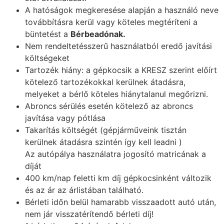
A hatóságok megkeresése alapján a használó neve
továbbításra kerül vagy köteles megtéríteni a
büntetést a
Bérbeadónak.
Nem rendeltetésszerű használatból eredő javítási
költségeket
Tartozék hiány: a gépkocsik a KRESZ szerint előírt
kötelező tartozékokkal kerülnek átadásra,
melyeket a bérlő köteles hiánytalanul megőrizni.
Abroncs sérülés esetén kötelező az abroncs
javítása vagy pótlása
Takarítás költségét (gépjárműveink tisztán
kerülnek átadásra szintén így kell leadni )
Az autópálya használatra jogosító matricának a
díját
400 km/nap feletti km díj gépkocsinként változik
és az ár az árlistában található.
Bérleti időn belül hamarabb visszaadott autó után,
nem jár visszatérítendő bérleti díj!