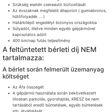
Szükség esetén csereautó biztosítását
Az évszaknak megfelelő állapotot ( gumiabroncs,
hűtőfolyadék … )
Határkilépő engedélyt bizonyos országokba
Súlyadót, illetve minden egyéb gépjárművel
kapcsolatos adóit
400 km/nap futás teljesítmény
A feltüntetett bérleti díj NEM
tartalmazza:
A bérlet során felmerült üzemanyag
költséget
Az Áfa összegét
A gépjármű használata során bekövetkezett
tilosban parkolás, gyorshajtás, KRESZ be nem
tartásából eredő büntetések, egyéb büntetések
stb. átvállalását: