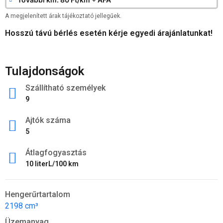
A megjelenített árak tájékoztató jellegűek.
Hosszú távú bérlés esetén kérje egyedi árajánlatunkat!
Tulajdonságok
Szállítható személyek
9
Ajtók száma
5
Átlagfogyasztás
10 literL/100 km
Hengerűrtartalom
2198 cm³
Üzemanyag