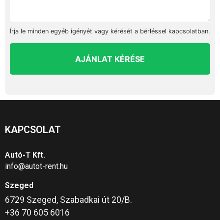
Írja le minden egyéb igényét vagy kérését a bérléssel kapcsolatban.
AJÁNLAT KÉRÉSE
KAPCSOLAT
Autó-T Kft.
info@autot-rent.hu
Szeged
6729 Szeged, Szabadkai út 20/B.
+36 70 605 6016