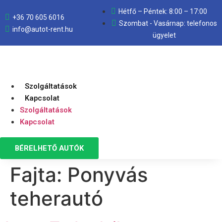
Hétfő – Péntek: 8:00 – 17:00
+36 70 605 6016
Szombat - Vasárnap: telefonos
info@autot-rent.hu
ügyelet
Szolgáltatások
Kapcsolat
Szolgáltatások
Kapcsolat
BÉRELHETŐ AUTÓK
Fajta:
Ponyvás
teherautó